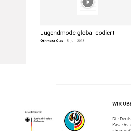
Jugendmode global codiert
Othmara Glas
-
5. Juni 2018
WIR ÜB
Die Deuts
Kasachsta
einer Au