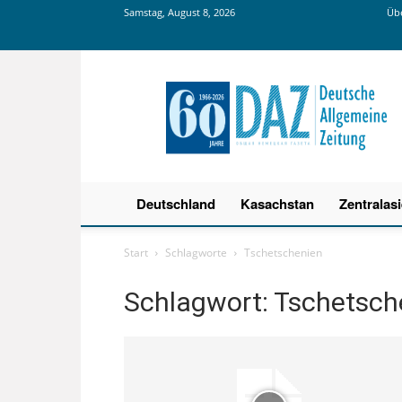
Samstag, August 8, 2026
Übe
Deutsche
Allgemeine
Zeitung
Deutschland
Kasachstan
Zentralas
Start
Schlagworte
Tschetschenien
Schlagwort: Tschetsch