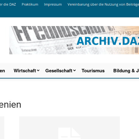
r die DAZ
Praktikum
Impressum
Vereinbarung über die Nutzung von Beiträg
ien
Wirtschaft
Gesellschaft
Tourismus
Bildung & 
enien