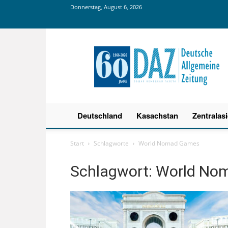
Donnerstag, August 6, 2026
Deutsche
Allgemeine
Zeitung
Deutschland
Kasachstan
Zentralas
Start
Schlagworte
World Nomad Games
Schlagwort: World N