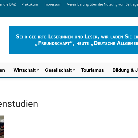
r die DAZ
Praktikum
Impressum
Vereinbarung über die Nutzung von Beiträg
ien
Wirtschaft
Gesellschaft
Tourismus
Bildung & 
enstudien