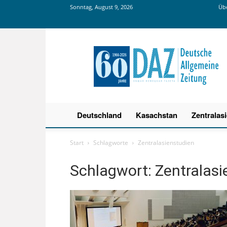
Sonntag, August 9, 2026
Übe
Deutsche
Allgemeine
Zeitung
Deutschland
Kasachstan
Zentralas
Start
Schlagworte
Zentralasienstudien
Schlagwort: Zentralasi