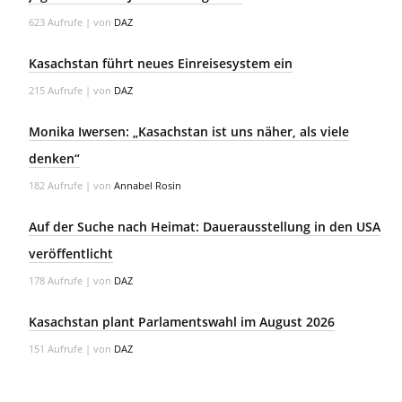
623 Aufrufe
|
von
DAZ
Kasachstan führt neues Einreisesystem ein
215 Aufrufe
|
von
DAZ
Monika Iwersen: „Kasachstan ist uns näher, als viele
denken“
182 Aufrufe
|
von
Annabel Rosin
Auf der Suche nach Heimat: Dauerausstellung in den USA
veröffentlicht
178 Aufrufe
|
von
DAZ
Kasachstan plant Parlamentswahl im August 2026
151 Aufrufe
|
von
DAZ