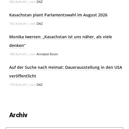
302 Aufrufe
|
von
DAZ
Kasachstan plant Parlamentswahl im August 2026
192 Aufrufe
|
von
DAZ
Monika Iwersen: „Kasachstan ist uns näher, als viele
denken“
188 Aufrufe
|
von
Annabel Rosin
Auf der Suche nach Heimat: Dauerausstellung in den USA
veröffentlicht
179 Aufrufe
|
von
DAZ
Archiv
Archiv