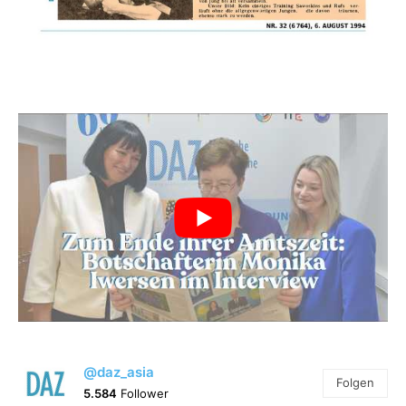
@daz_asia
Folgen
5.584
Follower