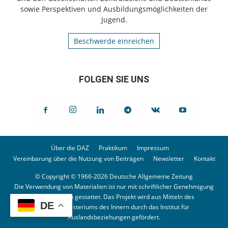
sowie Perspektiven und Ausbildungsmöglichkeiten der
Jugend.
Beschwerde einreichen
FOLGEN SIE UNS
Über die DAZ
Praktikum
Impressum
Vereinbarung über die Nutzung von Beiträgen
Newsletter
Kontakt
© Copyright © 1966-2026 Deutsche Allgemeine Zeitung
Die Verwendung von Materialien ist nur mit schriftlicher Genehmigung
der Redaktion gestattet. Das Projekt wird aus Mitteln des
DE
Bundesministeriums des Innern durch das Institut für
Auslandsbeziehungen gefördert.