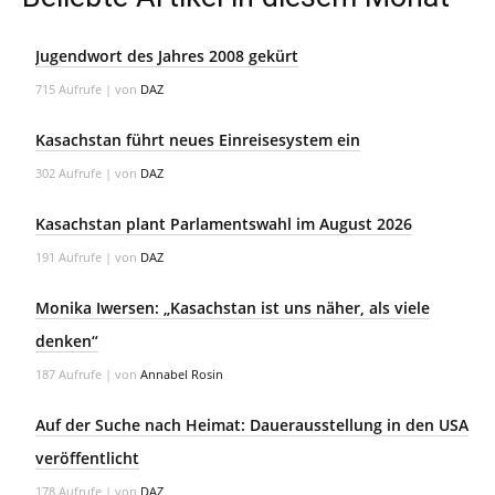
Jugendwort des Jahres 2008 gekürt
715 Aufrufe
|
von
DAZ
Kasachstan führt neues Einreisesystem ein
302 Aufrufe
|
von
DAZ
Kasachstan plant Parlamentswahl im August 2026
191 Aufrufe
|
von
DAZ
Monika Iwersen: „Kasachstan ist uns näher, als viele
denken“
187 Aufrufe
|
von
Annabel Rosin
Auf der Suche nach Heimat: Dauerausstellung in den USA
veröffentlicht
178 Aufrufe
|
von
DAZ