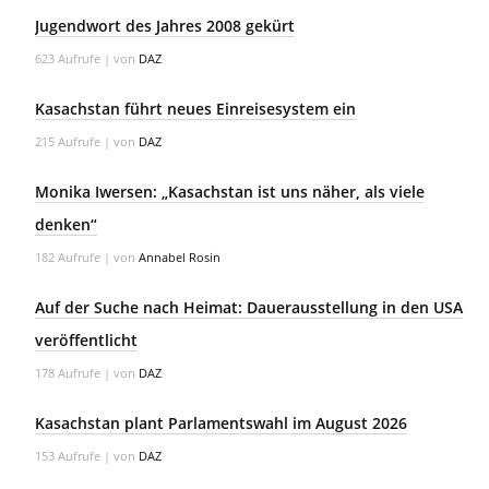
Jugendwort des Jahres 2008 gekürt
623 Aufrufe
|
von
DAZ
Kasachstan führt neues Einreisesystem ein
215 Aufrufe
|
von
DAZ
Monika Iwersen: „Kasachstan ist uns näher, als viele
denken“
182 Aufrufe
|
von
Annabel Rosin
Auf der Suche nach Heimat: Dauerausstellung in den USA
veröffentlicht
178 Aufrufe
|
von
DAZ
Kasachstan plant Parlamentswahl im August 2026
153 Aufrufe
|
von
DAZ