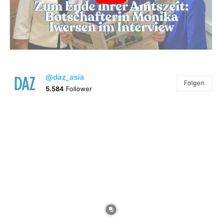
@daz_asia
Folgen
5.584
Follower