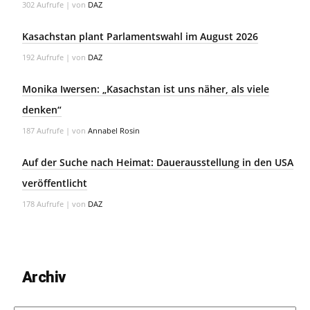
302 Aufrufe
|
von
DAZ
Kasachstan plant Parlamentswahl im August 2026
192 Aufrufe
|
von
DAZ
Monika Iwersen: „Kasachstan ist uns näher, als viele
denken“
187 Aufrufe
|
von
Annabel Rosin
Auf der Suche nach Heimat: Dauerausstellung in den USA
veröffentlicht
178 Aufrufe
|
von
DAZ
Archiv
Archiv