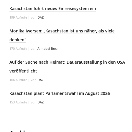
Kasachstan führt neues Einreisesystem ein
199 Aufrufe
|
von
DAZ
Monika Iwersen: „Kasachstan ist uns näher, als viele
denken“
170 Aufrufe
|
von
Annabel Rosin
Auf der Suche nach Heimat: Dauerausstellung in den USA
veröffentlicht
166 Aufrufe
|
von
DAZ
Kasachstan plant Parlamentswahl im August 2026
153 Aufrufe
|
von
DAZ