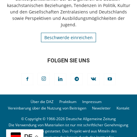
kasachstanischen Beziehungen, Tendenzen in Politik, Kultur
und den Gesellschaften Zentralasiens und Deutschlands
sowie Perspektiven und Ausbildungsmöglichkeiten der
Jugend.
Beschwerde einreichen
FOLGEN SIE UNS
Über die DAZ
Praktikum
Impressum
Vereinbarung über die Nutzung von Beiträgen
Newsletter
Kontakt
© Copyright © 1966-2026 Deutsche Allgemeine Zeitung
Die Verwendung von Materialien ist nur mit schriftlicher Genehmigung
der Redaktion gestattet. Das Projekt wird aus Mitteln des
DE