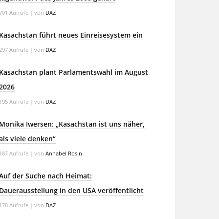
701 Aufrufe
|
von
DAZ
Kasachstan führt neues Einreisesystem ein
297 Aufrufe
|
von
DAZ
Kasachstan plant Parlamentswahl im August
2026
195 Aufrufe
|
von
DAZ
Monika Iwersen: „Kasachstan ist uns näher,
als viele denken“
187 Aufrufe
|
von
Annabel Rosin
Auf der Suche nach Heimat:
Dauerausstellung in den USA veröffentlicht
178 Aufrufe
|
von
DAZ