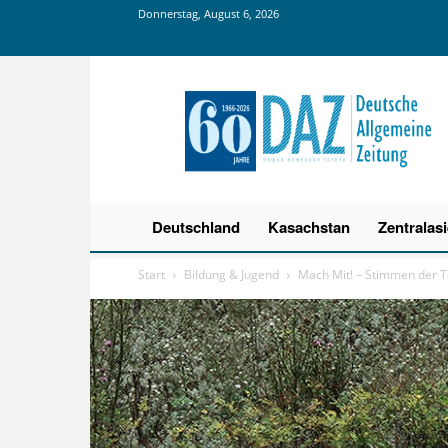
Donnerstag, August 6, 2026
Deutsche
Allgemeine
Zeitung
Deutschland
Kasachstan
Zentralas
Start
Bildung & Jugend
Mach Mit! – Stimmen der 