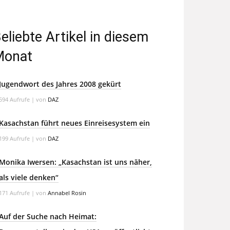
eliebte Artikel in diesem
Monat
Jugendwort des Jahres 2008 gekürt
594 Aufrufe
|
von
DAZ
Kasachstan führt neues Einreisesystem ein
199 Aufrufe
|
von
DAZ
Monika Iwersen: „Kasachstan ist uns näher,
als viele denken“
171 Aufrufe
|
von
Annabel Rosin
Auf der Suche nach Heimat: