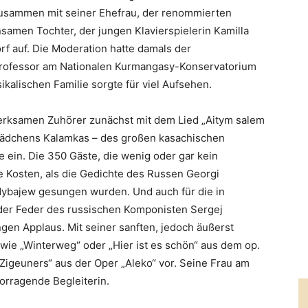
 zusammen mit seiner Ehefrau, der renommierten
samen Tochter, der jungen Klavierspielerin Kamilla
f auf. Die Moderation hatte damals der
professor am Nationalen Kurmangasy-Konservatorium
kalischen Familie sorgte für viel Aufsehen.
erksamen Zuhörer zunächst mit dem Lied „Aitym salem
ädchens Kalamkas – des großen kasachischen
 ein. Die 350 Gäste, die wenig oder gar kein
e Kosten, als die Gedichte des Russen Georgi
dybajew gesungen wurden. Und auch für die in
er Feder des russischen Komponisten Sergej
en Applaus. Mit seiner sanften, jedoch äußerst
wie „Winterweg“ oder „Hier ist es schön“ aus dem op.
Zigeuners“ aus der Oper „Aleko“ vor. Seine Frau am
vorragende Begleiterin.