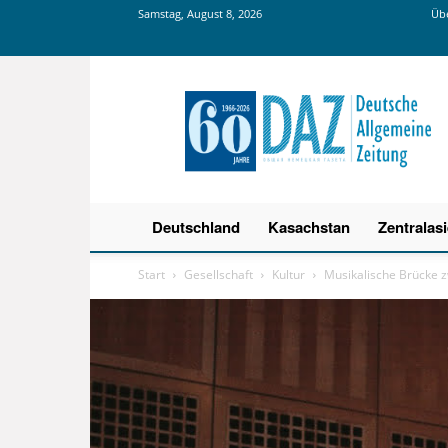
Samstag, August 8, 2026
Übe
Deutsche
Allgemeine
Zeitung
Deutschland
Kasachstan
Zentralas
Start
Gesellschaft
Kultur
Musikalische Brücke 