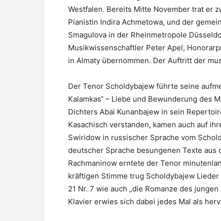
Westfalen. Bereits Mitte November trat er
Pianistin Indira Achmetowa, und der gemein
Smagulova in der Rheinmetropole Düsseldor
Musikwissenschaftler Peter Apel, Honorar
in Almaty übernommen. Der Auftritt der musi
Der Tenor Scholdybajew führte seine aufm
Kalamkas“ – Liebe und Bewunderung des M
Dichters Abai Kunanbajew in sein Repertoire
Kasachisch verstanden, kamen auch auf ihr
Swiridow in russischer Sprache vom Schol
deutscher Sprache besungenen Texte aus d
Rachmaninow erntete der Tenor minutenlang
kräftigen Stimme trug Scholdybajew Lieder 
21 Nr. 7 wie auch „die Romanze des jungen 
Klavier erwies sich dabei jedes Mal als her