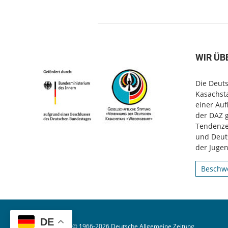
WIR ÜB
Die Deuts
Kasachsta
einer Au
der DAZ 
Tendenzen
und Deut
der Jugen
Beschwe
DE
© Copyright © 1966-2026 Deutsche Allgemeine Zeitung