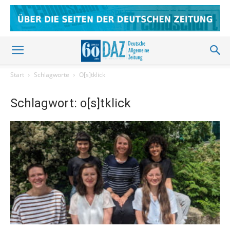
Start
Schlagworte
O[s]tklick
Schlagwort: o[s]tklick