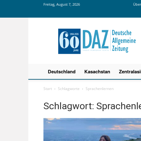
Freitag, August 7, 2026
Über
Deutsche
Allgemeine
Zeitung
Deutschland
Kasachstan
Zentralas
Start
Schlagworte
Sprachenlernen
Schlagwort: Sprachenl