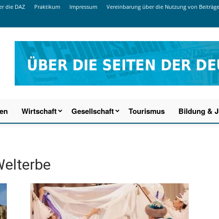
r die DAZ
Praktikum
Impressum
Vereinbarung über die Nutzung von Beiträg
ien
Wirtschaft
Gesellschaft
Tourismus
Bildung & 
elterbe