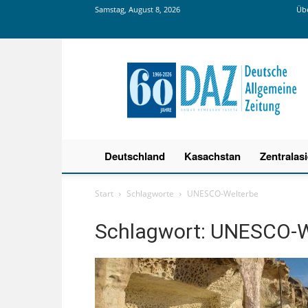
Samstag, August 8, 2026
Übe
Deutsche
Allgemeine
Zeitung
Deutschland
Kasachstan
Zentralas
Start
Schlagworte
UNESCO-Welterbe
Schlagwort: UNESCO-W