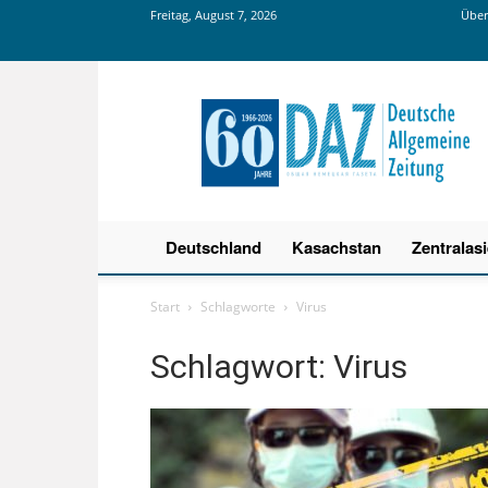
Freitag, August 7, 2026
Über
Deutsche
Allgemeine
Zeitung
Deutschland
Kasachstan
Zentralas
Start
Schlagworte
Virus
Schlagwort: Virus