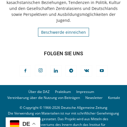
kasachstanischen Beziehungen, Tendenzen in Politik, Kultur
und den Gesellschaften Zentralasiens und Deutschlands
sowie Perspektiven und Ausbildungsmöglichkeiten der
Jugend.
Beschwerde einreichen
FOLGEN SIE UNS
Über die DAZ
Praktikum
Impressum
Vereinbarung über die Nutzung von Beiträgen
Newsletter
Kontakt
© Copyright © 1966-2026 Deutsche Allgemeine Zeitung
Die Verwendung von Materialien ist nur mit schriftlicher Genehmigung
der Redaktion gestattet. Das Projekt wird aus Mitteln des
DE
Bundesministeriums des Innern durch das Institut für