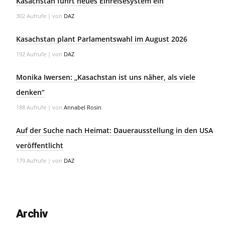
Kasachstan führt neues Einreisesystem ein
302 Aufrufe
|
von
DAZ
Kasachstan plant Parlamentswahl im August 2026
192 Aufrufe
|
von
DAZ
Monika Iwersen: „Kasachstan ist uns näher, als viele
denken“
188 Aufrufe
|
von
Annabel Rosin
Auf der Suche nach Heimat: Dauerausstellung in den USA
veröffentlicht
179 Aufrufe
|
von
DAZ
Archiv