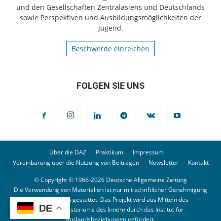
und den Gesellschaften Zentralasiens und Deutschlands
sowie Perspektiven und Ausbildungsmöglichkeiten der
Jugend.
Beschwerde einreichen
FOLGEN SIE UNS
Über die DAZ
Praktikum
Impressum
Vereinbarung über die Nutzung von Beiträgen
Newsletter
Kontakt
© Copyright © 1966-2026 Deutsche Allgemeine Zeitung
Die Verwendung von Materialien ist nur mit schriftlicher Genehmigung
der Redaktion gestattet. Das Projekt wird aus Mitteln des
DE
Bundesministeriums des Innern durch das Institut für
Auslandsbeziehungen gefördert.