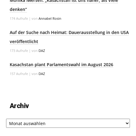
Monika Iwersen: „Kasachstan ist uns näher, als viele
denken“
174 Aufrufe
|
von
Annabel Rosin
Auf der Suche nach Heimat: Dauerausstellung in den USA
veröffentlicht
173 Aufrufe
|
von
DAZ
Kasachstan plant Parlamentswahl im August 2026
157 Aufrufe
|
von
DAZ
Archiv
Archiv