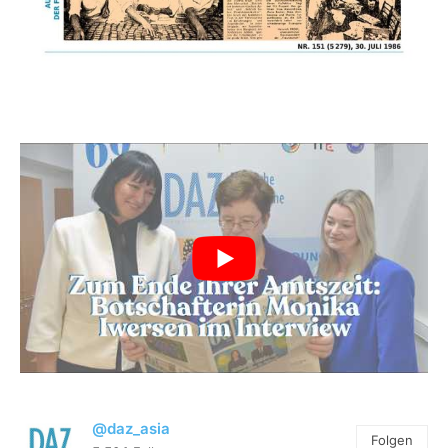
@daz_asia
Folgen