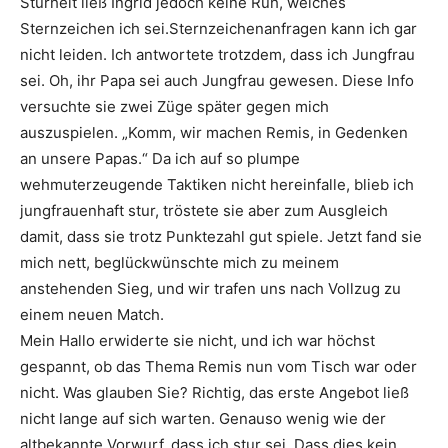
Sturheit ließ Ingrid jedoch keine Ruh, welches
Sternzeichen ich sei.Sternzeichenanfragen kann ich gar
nicht leiden. Ich antwortete trotzdem, dass ich Jungfrau
sei. Oh, ihr Papa sei auch Jungfrau gewesen. Diese Info
versuchte sie zwei Züge später gegen mich
auszuspielen. „Komm, wir machen Remis, in Gedenken
an unsere Papas.“ Da ich auf so plumpe
wehmuterzeugende Taktiken nicht hereinfalle, blieb ich
jungfrauenhaft stur, tröstete sie aber zum Ausgleich
damit, dass sie trotz Punktezahl gut spiele. Jetzt fand sie
mich nett, beglückwünschte mich zu meinem
anstehenden Sieg, und wir trafen uns nach Vollzug zu
einem neuen Match.
Mein Hallo erwiderte sie nicht, und ich war höchst
gespannt, ob das Thema Remis nun vom Tisch war oder
nicht. Was glauben Sie? Richtig, das erste Angebot ließ
nicht lange auf sich warten. Genauso wenig wie der
altbekannte Vorwurf, dass ich stur sei. Dass dies kein