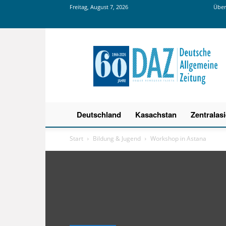
Freitag, August 7, 2026
Über
Deutsche
Allgemeine
Zeitung
Deutschland
Kasachstan
Zentralas
Start
Bildung & Jugend
Workshop in Astana