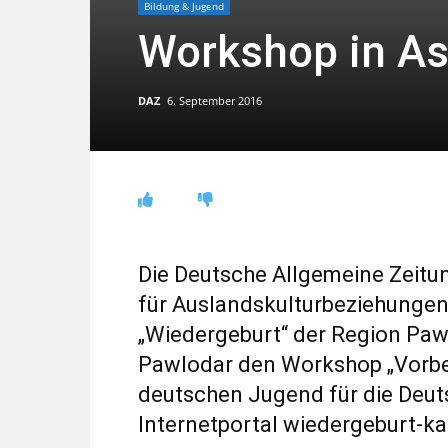
Bildung & Jugend
Workshop in A
DAZ
6. September 2016
Die Deutsche Allgemeine Zeitun
für Auslandskulturbeziehungen
„Wiedergeburt“ der Region Pawl
Pawlodar den Workshop „Vorbe
deutschen Jugend für die Deut
Internetportal wiedergeburt-k