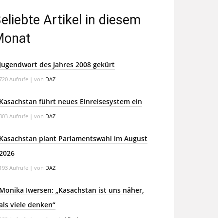
eliebte Artikel in diesem
Monat
Jugendwort des Jahres 2008 gekürt
720 Aufrufe
|
von
DAZ
Kasachstan führt neues Einreisesystem ein
303 Aufrufe
|
von
DAZ
Kasachstan plant Parlamentswahl im August
2026
193 Aufrufe
|
von
DAZ
Monika Iwersen: „Kasachstan ist uns näher,
als viele denken“