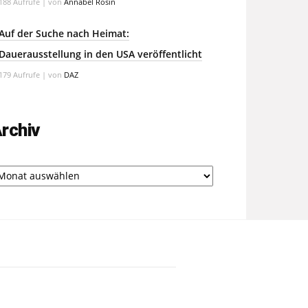
188 Aufrufe
|
von
Annabel Rosin
Auf der Suche nach Heimat:
Dauerausstellung in den USA veröffentlicht
179 Aufrufe
|
von
DAZ
rchiv
chiv