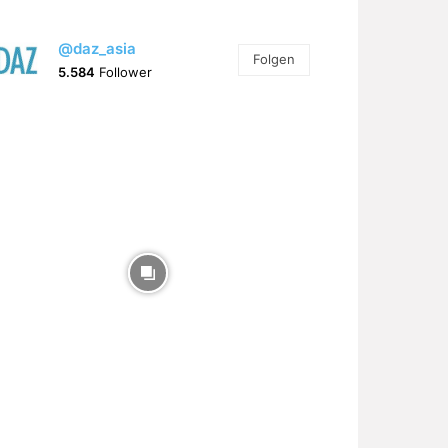
@daz_asia
Folgen
5.584
Follower