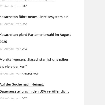
711 Aufrufe
|
von
DAZ
Kasachstan führt neues Einreisesystem ein
301 Aufrufe
|
von
DAZ
Kasachstan plant Parlamentswahl im August
2026
191 Aufrufe
|
von
DAZ
Monika Iwersen: „Kasachstan ist uns näher,
als viele denken“
187 Aufrufe
|
von
Annabel Rosin
Auf der Suche nach Heimat:
Dauerausstellung in den USA veröffentlicht
178 Aufrufe
|
von
DAZ