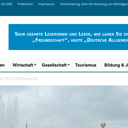
 die DAZ
Praktikum
Impressum
Vereinbarung über die Nutzung von Beiträgen
ien
Wirtschaft
Gesellschaft
Tourismus
Bildung & 
ines PASCH-Wettbewerbs