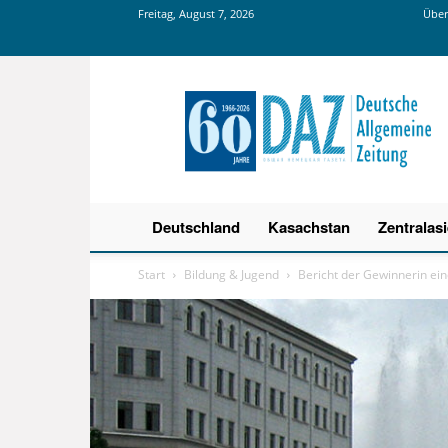
Freitag, August 7, 2026
Über
Deutsche
Allgemeine
Zeitung
Deutschland
Kasachstan
Zentralas
Start
Bildung & Jugend
Bericht der Gewinnerin e