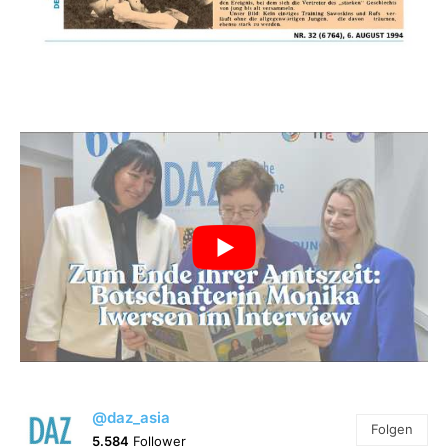
@daz_asia
Folgen
5.584
Follower