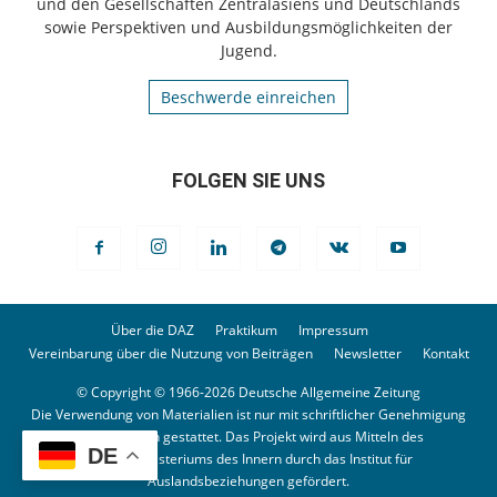
und den Gesellschaften Zentralasiens und Deutschlands
sowie Perspektiven und Ausbildungsmöglichkeiten der
Jugend.
Beschwerde einreichen
FOLGEN SIE UNS
Über die DAZ
Praktikum
Impressum
Vereinbarung über die Nutzung von Beiträgen
Newsletter
Kontakt
© Copyright © 1966-2026 Deutsche Allgemeine Zeitung
Die Verwendung von Materialien ist nur mit schriftlicher Genehmigung
der Redaktion gestattet. Das Projekt wird aus Mitteln des
DE
Bundesministeriums des Innern durch das Institut für
Auslandsbeziehungen gefördert.