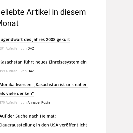
eliebte Artikel in diesem
Monat
Jugendwort des Jahres 2008 gekürt
591 Aufrufe
|
von
DAZ
Kasachstan führt neues Einreisesystem ein
199 Aufrufe
|
von
DAZ
Monika Iwersen: „Kasachstan ist uns näher,
als viele denken“
170 Aufrufe
|
von
Annabel Rosin
Auf der Suche nach Heimat:
Dauerausstellung in den USA veröffentlicht