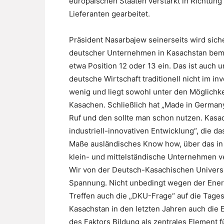
europäischen Staaten verstärkt in Richtung 
Lieferanten gearbeitet.
Präsident Nasarbajew seinerseits wird siche
deutscher Unternehmen in Kasachstan bemä
etwa Position 12 oder 13 ein. Das ist auch
deutsche Wirtschaft traditionell nicht im in
wenig und liegt sowohl unter den Möglichk
Kasachen. Schließlich hat „Made in German
Ruf und den sollte man schon nutzen. Kasac
industriell-innovativen Entwicklung“, die d
Maße ausländisches Know how, über das in
klein- und mittelständische Unternehmen v
Wir von der Deutsch-Kasachischen Universit
Spannung. Nicht unbedingt wegen der Energ
Treffen auch die „DKU-Frage“ auf die Tage
Kasachstan in den letzten Jahren auch die
des Faktors Bildung als zentrales Element 