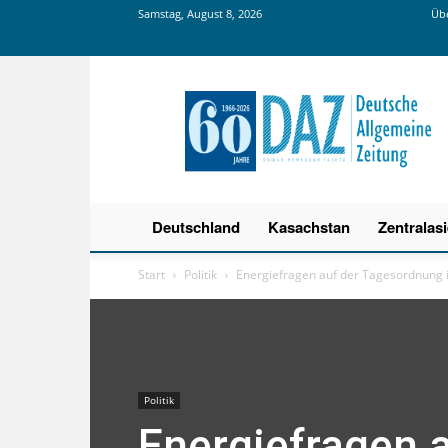
Samstag, August 8, 2026
Übe
Deutsche
Allgemeine
Zeitung
Deutschland
Kasachstan
Zentralas
Start
Politik
Energiefragen auf der Tagesordnung 
Politik
Energiefragen 