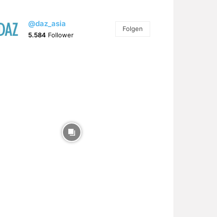
@daz_asia
Folgen
5.584
Follower