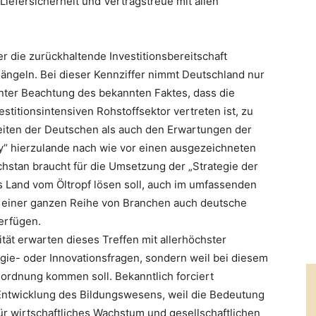
Liefersicherheit und Vertragstreue mit allen
r die zurückhaltende Investitionsbereitschaft
ngeln. Bei dieser Kennziffer nimmt Deutschland nur
 unter Beachtung des bekannten Faktes, dass die
vestitionsintensiven Rohstoffsektor vertreten ist, zu
eiten der Deutschen als auch den Erwartungen der
y“ hierzulande nach wie vor einen ausgezeichneten
hstan braucht für die Umsetzung der „Strategie der
as Land vom Öltropf lösen soll, auch im umfassenden
 einer ganzen Reihe von Branchen auch deutsche
erfügen.
ät erwarten dieses Treffen mit allerhöchster
ie- oder Innovationsfragen, sondern weil bei diesem
sordnung kommen soll. Bekanntlich forciert
 Entwicklung des Bildungswesens, weil die Bedeutung
für wirtschaftliches Wachstum und gesellschaftlichen