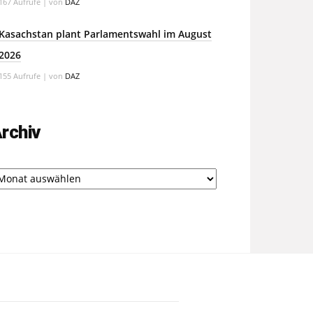
167 Aufrufe
|
von
DAZ
Kasachstan plant Parlamentswahl im August
2026
155 Aufrufe
|
von
DAZ
rchiv
chiv