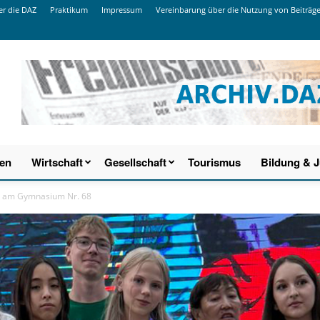
r die DAZ
Praktikum
Impressum
Vereinbarung über die Nutzung von Beiträg
ien
Wirtschaft
Gesellschaft
Tourismus
Bildung & 
ng am Gymnasium Nr. 68