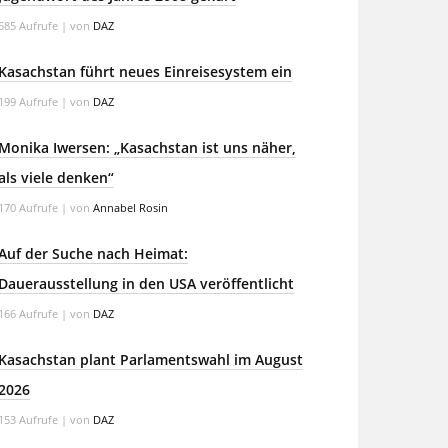
585 Aufrufe
|
von
DAZ
Kasachstan führt neues Einreisesystem ein
199 Aufrufe
|
von
DAZ
Monika Iwersen: „Kasachstan ist uns näher,
als viele denken“
170 Aufrufe
|
von
Annabel Rosin
Auf der Suche nach Heimat:
Dauerausstellung in den USA veröffentlicht
166 Aufrufe
|
von
DAZ
Kasachstan plant Parlamentswahl im August
2026
153 Aufrufe
|
von
DAZ