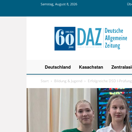
Samstag, August 8, 2026
Übe
Deutsche
Allgemeine
Zeitung
Deutschland
Kasachstan
Zentralas
Start
Bildung & Jugend
Erfolgreiche DSD I-Prüfu