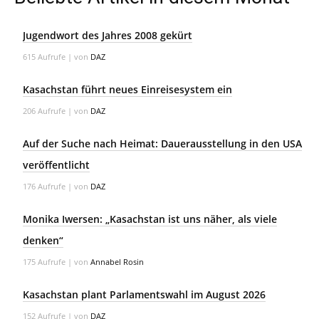
Jugendwort des Jahres 2008 gekürt
615 Aufrufe
|
von
DAZ
Kasachstan führt neues Einreisesystem ein
206 Aufrufe
|
von
DAZ
Auf der Suche nach Heimat: Dauerausstellung in den USA
veröffentlicht
176 Aufrufe
|
von
DAZ
Monika Iwersen: „Kasachstan ist uns näher, als viele
denken“
175 Aufrufe
|
von
Annabel Rosin
Kasachstan plant Parlamentswahl im August 2026
152 Aufrufe
|
von
DAZ