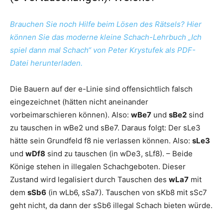
Brauchen Sie noch Hilfe beim Lösen des Rätsels? Hier
können Sie das moderne kleine Schach-Lehrbuch „Ich
spiel dann mal Schach“ von Peter Krystufek als PDF-
Datei herunterladen.
Die Bauern auf der e-Linie sind offensichtlich falsch
eingezeichnet (hätten nicht aneinander
vorbeimarschieren können). Also:
wBe7
und
sBe2
sind
zu tauschen in wBe2 und sBe7. Daraus folgt: Der sLe3
hätte sein Grundfeld f8 nie verlassen können. Also:
sLe3
und
wDf8
sind zu tauschen (in wDe3, sLf8). – Beide
Könige stehen in illegalen Schachgeboten. Dieser
Zustand wird legalisiert durch Tauschen des
wLa7
mit
dem
sSb6
(in wLb6, sSa7). Tauschen von sKb8 mit sSc7
geht nicht, da dann der sSb6 illegal Schach bieten würde.