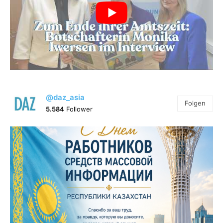
@daz_asia
Folgen
5.584
Follower