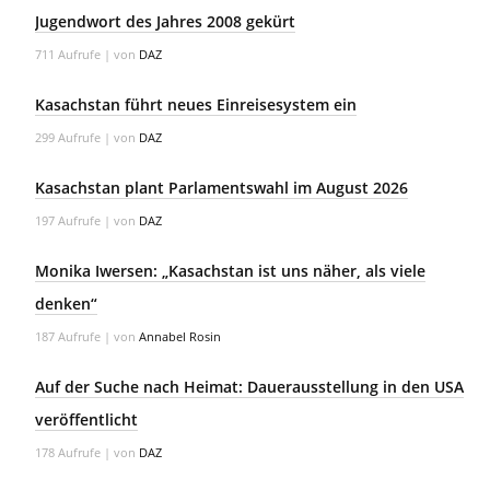
Jugendwort des Jahres 2008 gekürt
711 Aufrufe
|
von
DAZ
Kasachstan führt neues Einreisesystem ein
299 Aufrufe
|
von
DAZ
Kasachstan plant Parlamentswahl im August 2026
197 Aufrufe
|
von
DAZ
Monika Iwersen: „Kasachstan ist uns näher, als viele
denken“
187 Aufrufe
|
von
Annabel Rosin
Auf der Suche nach Heimat: Dauerausstellung in den USA
veröffentlicht
178 Aufrufe
|
von
DAZ