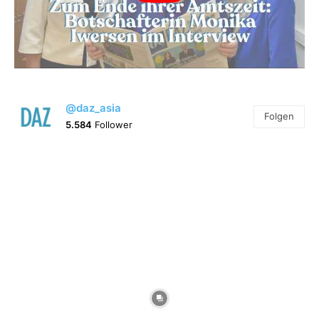
@daz_asia
Folgen
5.584
Follower