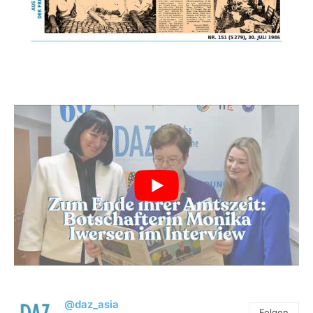
@daz_asia
Folgen