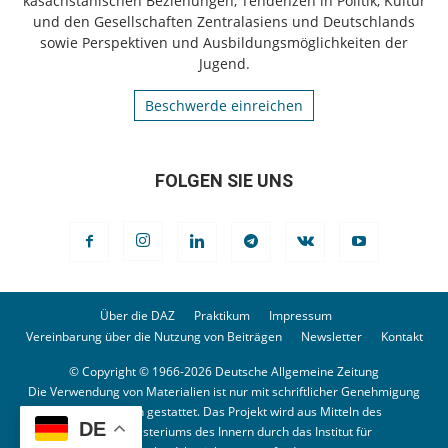
kasachstanischen Beziehungen, Tendenzen in Politik, Kultur
und den Gesellschaften Zentralasiens und Deutschlands
sowie Perspektiven und Ausbildungsmöglichkeiten der
Jugend.
Beschwerde einreichen
FOLGEN SIE UNS
Über die DAZ
Praktikum
Impressum
Vereinbarung über die Nutzung von Beiträgen
Newsletter
Kontakt
© Copyright © 1966-2026 Deutsche Allgemeine Zeitung
Die Verwendung von Materialien ist nur mit schriftlicher Genehmigung
der Redaktion gestattet. Das Projekt wird aus Mitteln des
DE
Bundesministeriums des Innern durch das Institut für