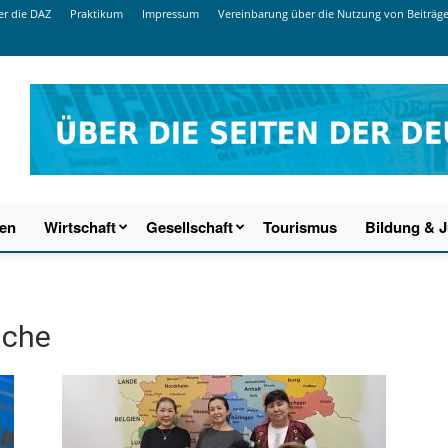
r die DAZ
Praktikum
Impressum
Vereinbarung über die Nutzung von Beiträg
ien
Wirtschaft
Gesellschaft
Tourismus
Bildung & 
ache