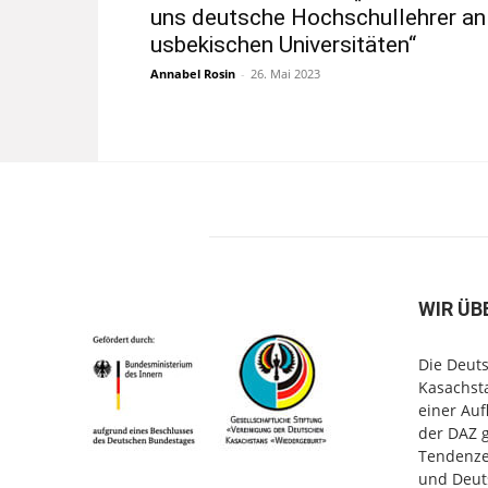
uns deutsche Hochschullehrer an
usbekischen Universitäten“
Annabel Rosin
-
26. Mai 2023
WIR ÜB
Die Deuts
Kasachsta
einer Au
der DAZ 
Tendenzen
und Deut