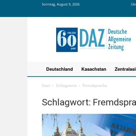
Sonntag, August 9, 2026
Übe
Deutsche
Allgemeine
Zeitung
Deutschland
Kasachstan
Zentralas
Start
Schlagworte
Fremdsprache
Schlagwort: Fremdspr