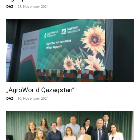
DAZ
-
28. November 2024
„AgroWorld Qazaqstan“
DAZ
-
10. November 2024