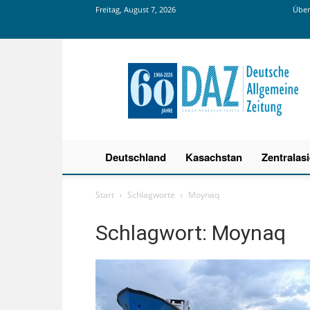
Freitag, August 7, 2026
Über
Deutsche
Allgemeine
Zeitung
Deutschland
Kasachstan
Zentralas
Start
Schlagworte
Moynaq
Schlagwort: Moynaq