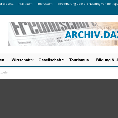
r die DAZ
Praktikum
Impressum
Vereinbarung über die Nutzung von Beiträg
ien
Wirtschaft
Gesellschaft
Tourismus
Bildung & 
swehr