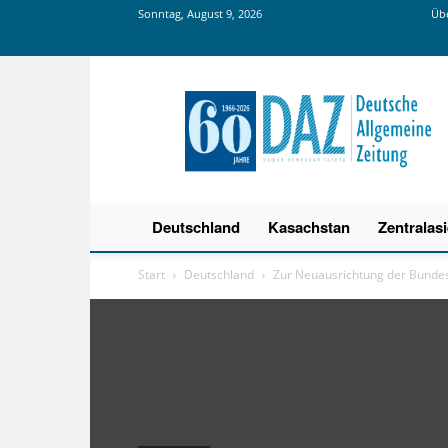
Sonntag, August 9, 2026
Übe
Deutsche
Allgemeine
Zeitung
Deutschland
Kasachstan
Zentralas
Start
Deutschland
Zur Neuausrichtung der Bunde