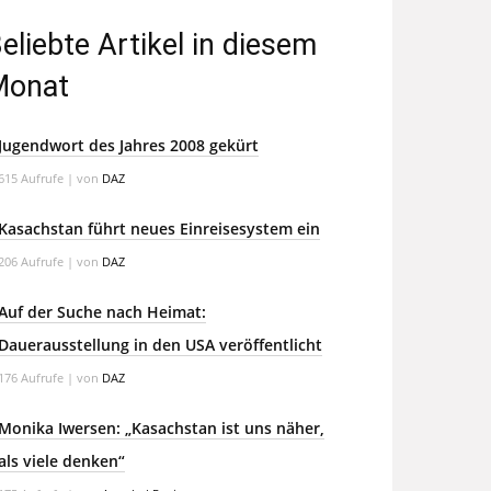
eliebte Artikel in diesem
Monat
Jugendwort des Jahres 2008 gekürt
615 Aufrufe
|
von
DAZ
Kasachstan führt neues Einreisesystem ein
206 Aufrufe
|
von
DAZ
Auf der Suche nach Heimat:
Dauerausstellung in den USA veröffentlicht
176 Aufrufe
|
von
DAZ
Monika Iwersen: „Kasachstan ist uns näher,
als viele denken“