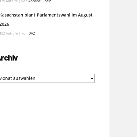
175 Aufrufe
|
von
Annabel Rosin
Kasachstan plant Parlamentswahl im August
2026
152 Aufrufe
|
von
DAZ
rchiv
chiv