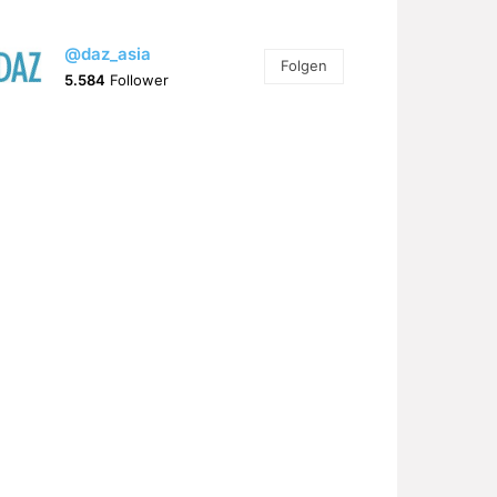
@daz_asia
Folgen
5.584
Follower