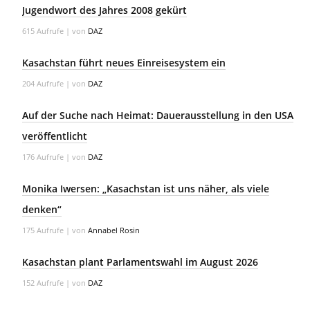
Jugendwort des Jahres 2008 gekürt
615 Aufrufe
|
von
DAZ
Kasachstan führt neues Einreisesystem ein
204 Aufrufe
|
von
DAZ
Auf der Suche nach Heimat: Dauerausstellung in den USA
veröffentlicht
176 Aufrufe
|
von
DAZ
Monika Iwersen: „Kasachstan ist uns näher, als viele
denken“
175 Aufrufe
|
von
Annabel Rosin
Kasachstan plant Parlamentswahl im August 2026
152 Aufrufe
|
von
DAZ