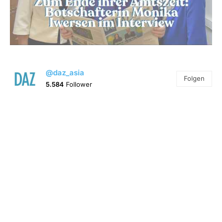
@daz_asia
Folgen
5.584
Follower