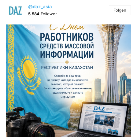
@daz_asia
Folgen
5.584
Follower