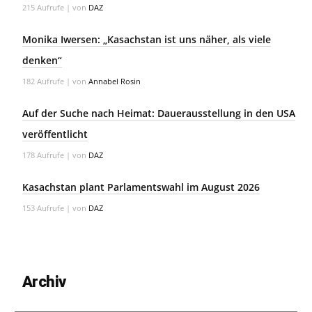
215 Aufrufe
|
von
DAZ
Monika Iwersen: „Kasachstan ist uns näher, als viele
denken“
182 Aufrufe
|
von
Annabel Rosin
Auf der Suche nach Heimat: Dauerausstellung in den USA
veröffentlicht
178 Aufrufe
|
von
DAZ
Kasachstan plant Parlamentswahl im August 2026
153 Aufrufe
|
von
DAZ
Archiv
Archiv