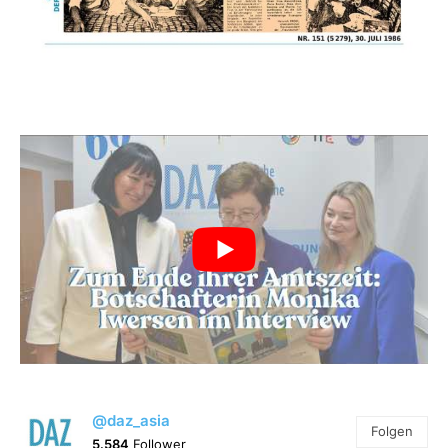
@daz_asia
Folgen
5.584
Follower