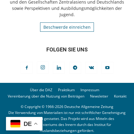
und den Gesellschaften Zentralasiens und Deutschlands
sowie Perspektiven und Ausbildungsmöglichkeiten der
Jugend.
Beschwerde einreichen
FOLGEN SIE UNS
Über die DAZ
Praktikum
Impressum
Vereinbarung über die Nutzung von Beiträgen
Newsletter
Kontakt
© Copyright © 1966-2026 Deutsche Allgemeine Zeitung
Die Verwendung von Materialien ist nur mit schriftlicher Genehmigung
der Redaktion gestattet. Das Projekt wird aus Mitteln des
DE
Bundesministeriums des Innern durch das Institut für
Auslandsbeziehungen gefördert.