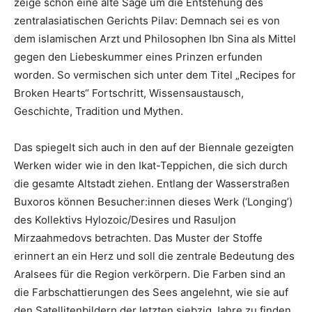
zeige schon eine alte Sage um die Entstehung des
zentralasiatischen Gerichts Pilav: Demnach sei es von
dem islamischen Arzt und Philosophen Ibn Sina als Mittel
gegen den Liebeskummer eines Prinzen erfunden
worden. So vermischen sich unter dem Titel „Recipes for
Broken Hearts“ Fortschritt, Wissensaustausch,
Geschichte, Tradition und Mythen.
Das spiegelt sich auch in den auf der Biennale gezeigten
Werken wider wie in den Ikat-Teppichen, die sich durch
die gesamte Altstadt ziehen. Entlang der Wasserstraßen
Buxoros können Besucher:innen dieses Werk (‘Longing’)
des Kollektivs Hylozoic/Desires und Rasuljon
Mirzaahmedovs betrachten. Das Muster der Stoffe
erinnert an ein Herz und soll die zentrale Bedeutung des
Aralsees für die Region verkörpern. Die Farben sind an
die Farbschattierungen des Sees angelehnt, wie sie auf
den Satellitenbildern der letzten siebzig Jahre zu finden