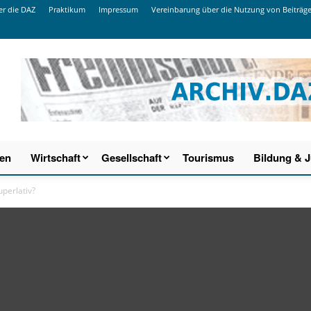
r die DAZ
Praktikum
Impressum
Vereinbarung über die Nutzung von Beiträg
ien
Wirtschaft
Gesellschaft
Tourismus
Bildung & 
perlativ?