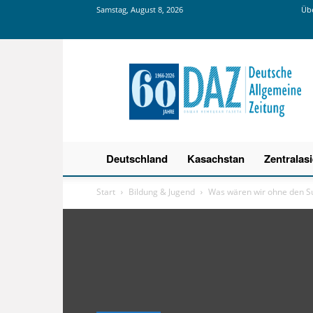
Samstag, August 8, 2026
Übe
Deutsche
Allgemeine
Zeitung
Deutschland
Kasachstan
Zentralas
Start
Bildung & Jugend
Was wären wir ohne den Su