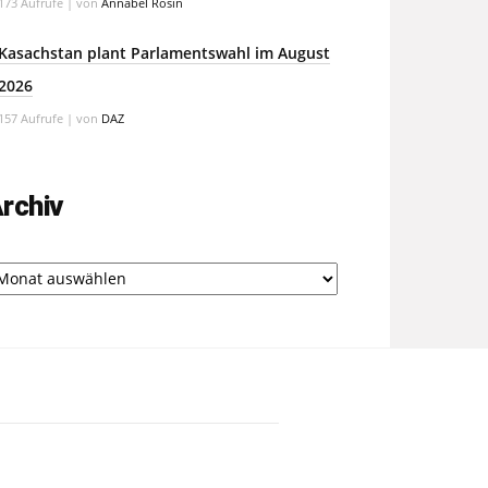
173 Aufrufe
|
von
Annabel Rosin
Kasachstan plant Parlamentswahl im August
2026
157 Aufrufe
|
von
DAZ
rchiv
chiv