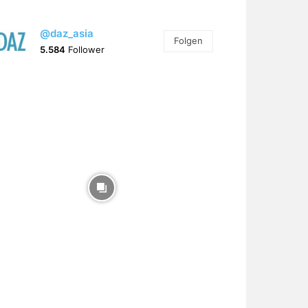
@daz_asia
Folgen
5.584
Follower