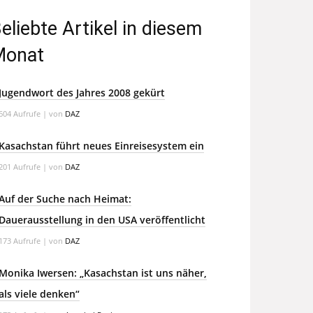
eliebte Artikel in diesem
Monat
Jugendwort des Jahres 2008 gekürt
604 Aufrufe
|
von
DAZ
Kasachstan führt neues Einreisesystem ein
201 Aufrufe
|
von
DAZ
Auf der Suche nach Heimat:
Dauerausstellung in den USA veröffentlicht
173 Aufrufe
|
von
DAZ
Monika Iwersen: „Kasachstan ist uns näher,
als viele denken“