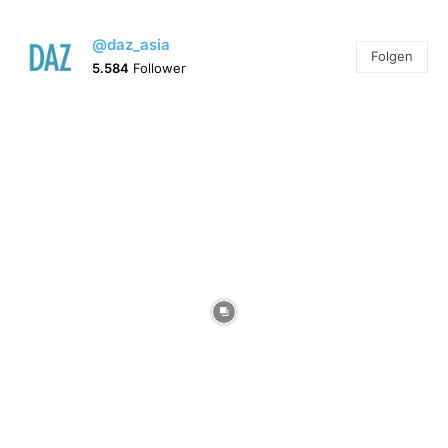
@daz_asia
Folgen
5.584
Follower