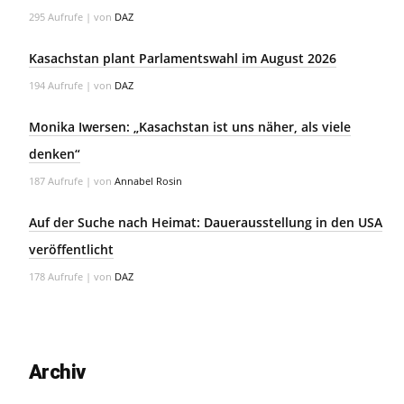
295 Aufrufe
|
von
DAZ
Kasachstan plant Parlamentswahl im August 2026
194 Aufrufe
|
von
DAZ
Monika Iwersen: „Kasachstan ist uns näher, als viele
denken“
187 Aufrufe
|
von
Annabel Rosin
Auf der Suche nach Heimat: Dauerausstellung in den USA
veröffentlicht
178 Aufrufe
|
von
DAZ
Archiv