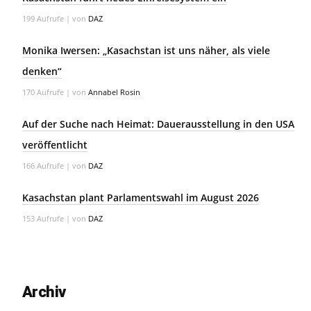
199 Aufrufe
|
von
DAZ
Monika Iwersen: „Kasachstan ist uns näher, als viele
denken“
170 Aufrufe
|
von
Annabel Rosin
Auf der Suche nach Heimat: Dauerausstellung in den USA
veröffentlicht
166 Aufrufe
|
von
DAZ
Kasachstan plant Parlamentswahl im August 2026
153 Aufrufe
|
von
DAZ
Archiv