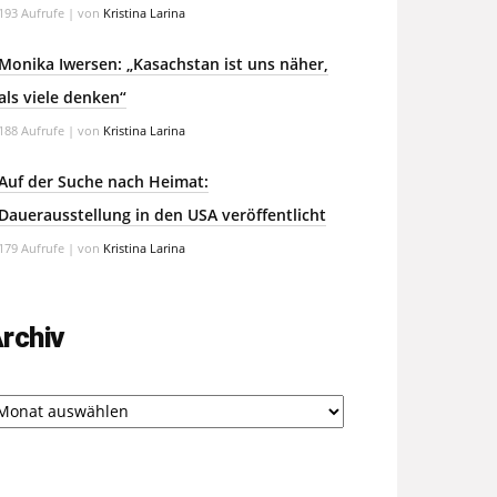
193 Aufrufe
|
von
Kristina Larina
Monika Iwersen: „Kasachstan ist uns näher,
als viele denken“
188 Aufrufe
|
von
Kristina Larina
Auf der Suche nach Heimat:
Dauerausstellung in den USA veröffentlicht
179 Aufrufe
|
von
Kristina Larina
rchiv
chiv