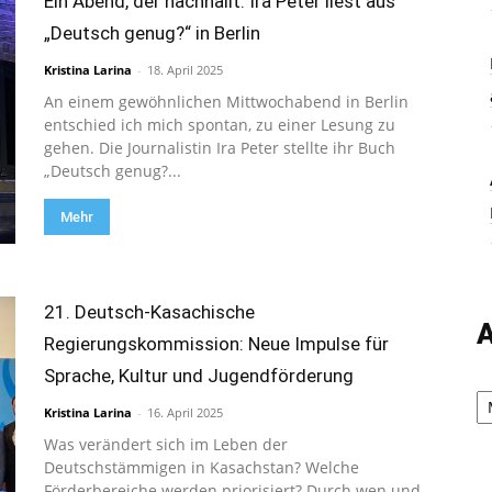
Ein Abend, der nachhallt: Ira Peter liest aus
„Deutsch genug?“ in Berlin
Kristina Larina
-
18. April 2025
An einem gewöhnlichen Mittwochabend in Berlin
entschied ich mich spontan, zu einer Lesung zu
gehen. Die Journalistin Ira Peter stellte ihr Buch
„Deutsch genug?...
Mehr
21. Deutsch-Kasachische
A
Regierungskommission: Neue Impulse für
Sprache, Kultur und Jugendförderung
Ar
Kristina Larina
-
16. April 2025
Was verändert sich im Leben der
Deutschstämmigen in Kasachstan? Welche
Förderbereiche werden priorisiert? Durch wen und