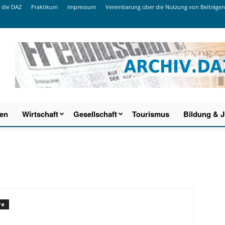
 die DAZ
Praktikum
Impressum
Vereinbarung über die Nutzung von Beiträgen
ien
Wirtschaft
Gesellschaft
Tourismus
Bildung & 
re