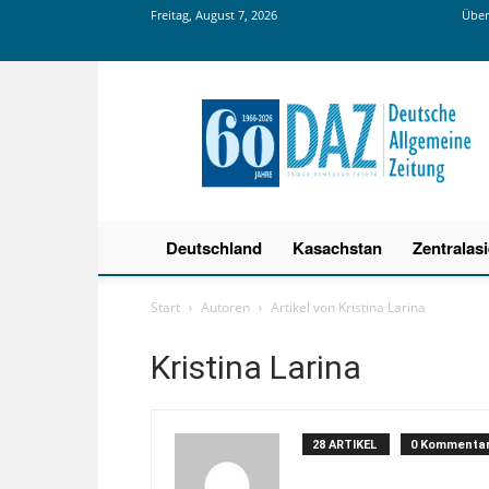
Freitag, August 7, 2026
Über
Deutsche
Allgemeine
Zeitung
Deutschland
Kasachstan
Zentralas
Start
Autoren
Artikel von Kristina Larina
Kristina Larina
28 ARTIKEL
0 Kommenta