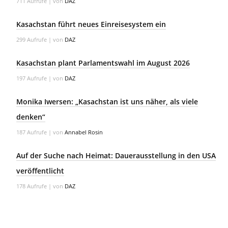
711 Aufrufe
|
von
DAZ
Kasachstan führt neues Einreisesystem ein
299 Aufrufe
|
von
DAZ
Kasachstan plant Parlamentswahl im August 2026
197 Aufrufe
|
von
DAZ
Monika Iwersen: „Kasachstan ist uns näher, als viele
denken“
187 Aufrufe
|
von
Annabel Rosin
Auf der Suche nach Heimat: Dauerausstellung in den USA
veröffentlicht
178 Aufrufe
|
von
DAZ