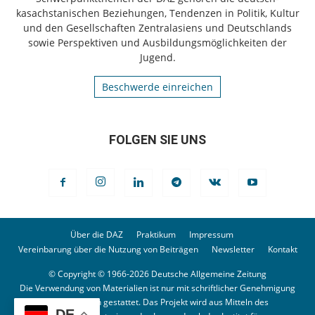
kasachstanischen Beziehungen, Tendenzen in Politik, Kultur
und den Gesellschaften Zentralasiens und Deutschlands
sowie Perspektiven und Ausbildungsmöglichkeiten der
Jugend.
Beschwerde einreichen
FOLGEN SIE UNS
Über die DAZ
Praktikum
Impressum
Vereinbarung über die Nutzung von Beiträgen
Newsletter
Kontakt
© Copyright © 1966-2026 Deutsche Allgemeine Zeitung
Die Verwendung von Materialien ist nur mit schriftlicher Genehmigung
der Redaktion gestattet. Das Projekt wird aus Mitteln des
DE