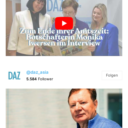
@daz_asia
Folgen
5.584
Follower