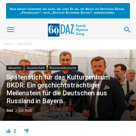
Start
Aktuelles
Aktuelles
Gesellschaft
Russlanddeutsche
Spatenstich für das Kulturzentrum
BKDR: Ein geschichtsträchtiger
Meilenstein für die Deutschen aus
Russland in Bayern
DAZ
2. Juli 2026
2