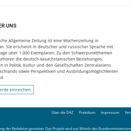
ER UNS
che Allgemeine Zeitung ist eine Wochenzeitung in
n. Sie erscheint in deutscher und russischer Sprache mit
flage über 1.000 Exemplaren. Zu den Schwerpunktthemen
gehören die deutsch-kasachstanischen Beziehungen,
 in Politik, Kultur und den Gesellschaften Zentralasiens
schlands sowie Perspektiven und Ausbildungsmöglichkeiten
d.
rde einreichen
Über die DAZ
Praktikum
Impressum
Ver
ng der Redaktion gestattet. Das Projekt wird aus Mitteln des Bundesministeriums