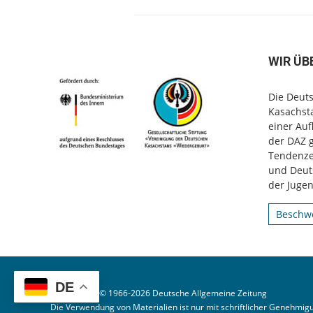
WIR ÜB
Die Deuts
Kasachsta
einer Au
der DAZ 
Tendenzen
und Deut
der Jugen
Beschwe
DE
© Copyright © 1966-2026 Deutsche Allgemeine Zeitung
Die Verwendung von Materialien ist nur mit schriftlicher Genehmigu