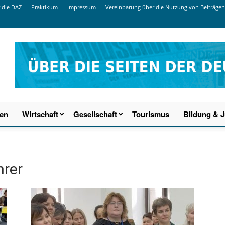
 die DAZ
Praktikum
Impressum
Vereinbarung über die Nutzung von Beiträgen
ien
Wirtschaft
Gesellschaft
Tourismus
Bildung & 
hrer