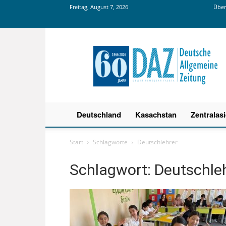
Freitag, August 7, 2026
Über
Deutsche
Allgemeine
Zeitung
Deutschland
Kasachstan
Zentralas
Start
Schlagworte
Deutschlehrer
Schlagwort: Deutschle