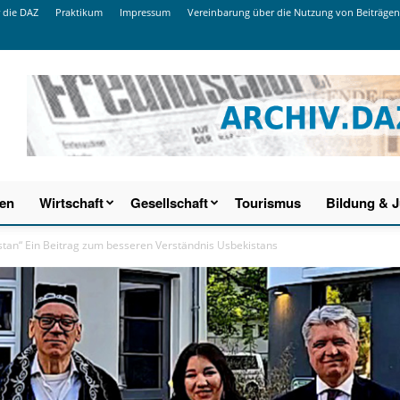
 die DAZ
Praktikum
Impressum
Vereinbarung über die Nutzung von Beiträgen
ien
Wirtschaft
Gesellschaft
Tourismus
Bildung & 
istan“ Ein Beitrag zum besseren Verständnis Usbekistans