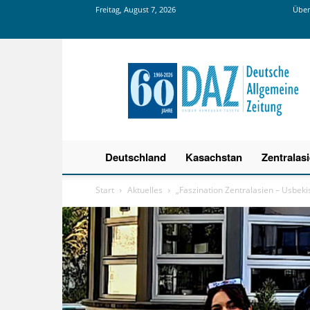
Freitag, August 7, 2026
Über
Deutsche
Allgemeine
Zeitung
Deutschland
Kasachstan
Zentralas
Start
Aktuelles
„Faszination Zentralasien – Usbek