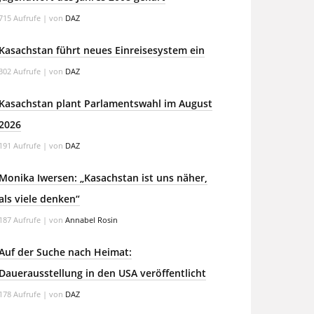
715 Aufrufe
|
von
DAZ
Kasachstan führt neues Einreisesystem ein
302 Aufrufe
|
von
DAZ
Kasachstan plant Parlamentswahl im August
2026
191 Aufrufe
|
von
DAZ
Monika Iwersen: „Kasachstan ist uns näher,
als viele denken“
187 Aufrufe
|
von
Annabel Rosin
Auf der Suche nach Heimat:
Dauerausstellung in den USA veröffentlicht
178 Aufrufe
|
von
DAZ