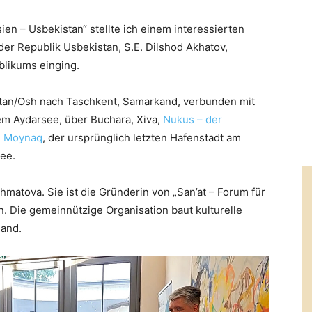
ien – Usbekistan“ stellte ich einem interessierten
er Republik Usbekistan, S.E. Dilshod Akhatov,
blikums einging.
stan/Osh nach Taschkent, Samarkand, verbunden mit
m Aydarsee, über Buchara, Xiva,
Nukus – der
h
Moynaq
, der ursprünglich letzten Hafenstadt am
see.
matova. Sie ist die Gründerin von „San’at – Forum für
in. Die gemeinnützige Organisation baut kulturelle
and.