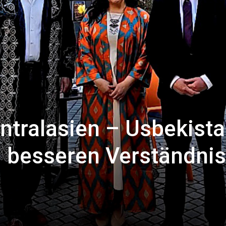
ntralasien – Usbekista
m besseren Verständnis