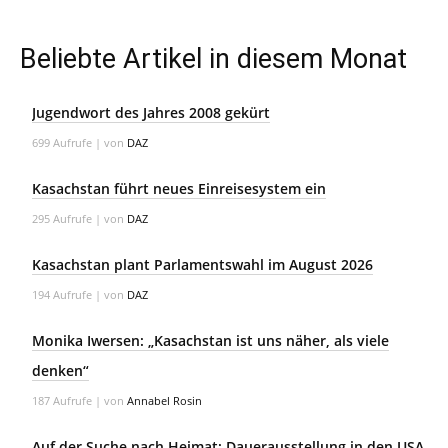
Beliebte Artikel in diesem Monat
Jugendwort des Jahres 2008 gekürt
699 Aufrufe
|
von
DAZ
Kasachstan führt neues Einreisesystem ein
295 Aufrufe
|
von
DAZ
Kasachstan plant Parlamentswahl im August 2026
194 Aufrufe
|
von
DAZ
Monika Iwersen: „Kasachstan ist uns näher, als viele
denken“
187 Aufrufe
|
von
Annabel Rosin
Auf der Suche nach Heimat: Dauerausstellung in den USA