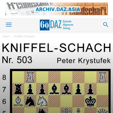
Start
Kniffel–Schach