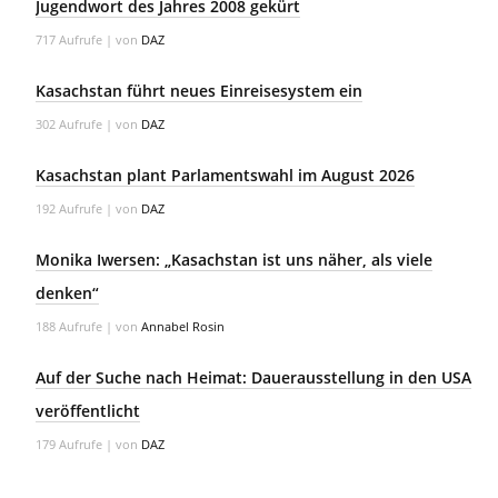
Jugendwort des Jahres 2008 gekürt
717 Aufrufe
|
von
DAZ
Kasachstan führt neues Einreisesystem ein
302 Aufrufe
|
von
DAZ
Kasachstan plant Parlamentswahl im August 2026
192 Aufrufe
|
von
DAZ
Monika Iwersen: „Kasachstan ist uns näher, als viele
denken“
188 Aufrufe
|
von
Annabel Rosin
Auf der Suche nach Heimat: Dauerausstellung in den USA
veröffentlicht
179 Aufrufe
|
von
DAZ